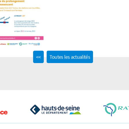
Previous
<<
Toutes les actualités
post: