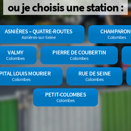
ou je choisis une station :
ASNIÈRES – QUATRE-ROUTES
CHAMPARON
Asnières-sur-Seine
Colombes
VALMY
PIERRE DE COUBERTIN
Colombes
Colombes
PITAL LOUIS MOURIER
RUE DE SEINE
Colombes
Colombes
PETIT-COLOMBES
Colombes