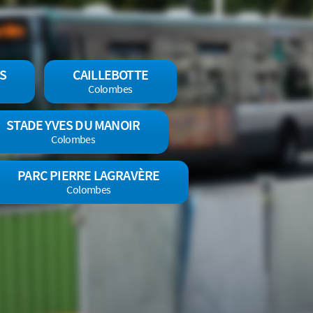
S
CAILLEBOTTE
Colombes
STADE YVES DU MANOIR
Colombes
PARC PIERRE LAGRAVÈRE
Colombes