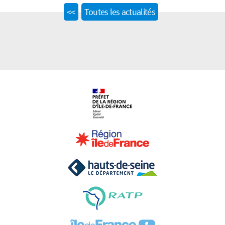
Previous
<<
Toutes les actualités
post: