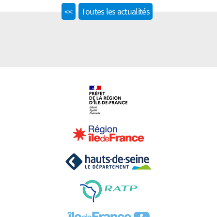
Previous
<<
Toutes les actualités
post: