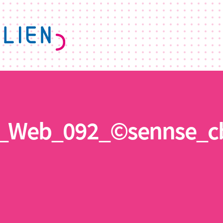
9_Web_092_©sennse_c