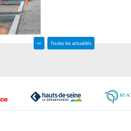
Previous
<<
Toutes les actualités
post: