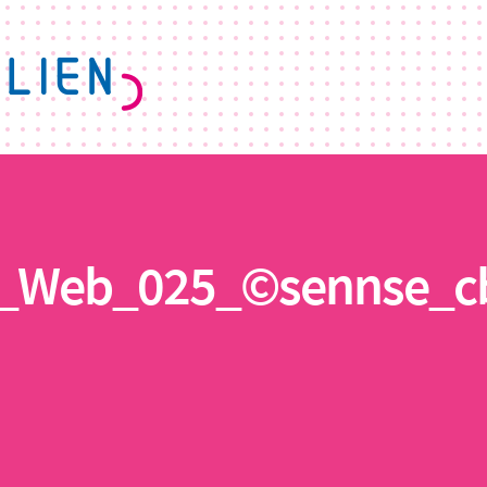
9_Web_025_©sennse_c