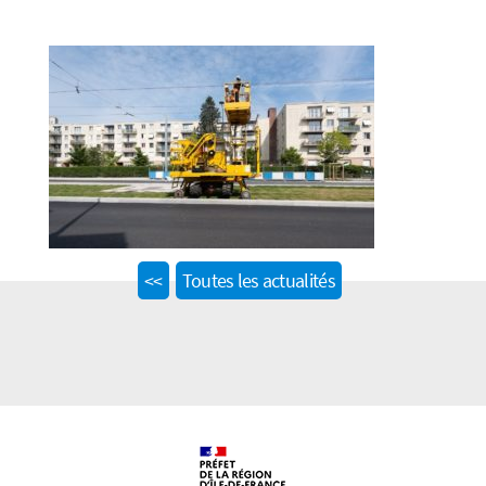
Previous
<<
Toutes les actualités
post: