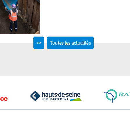
Previous
<<
Toutes les actualités
post: