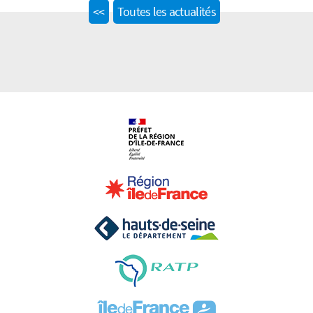
Previous
<<
Toutes les actualités
post: