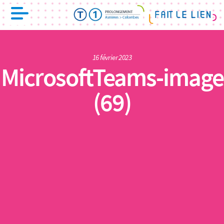
16 février 2023
MicrosoftTeams-image
(69)