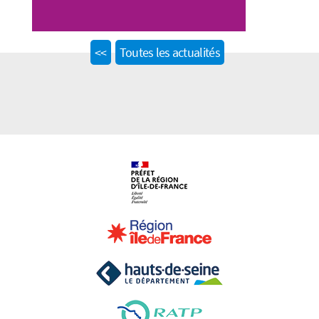
Previous
<<
Toutes les actualités
post: