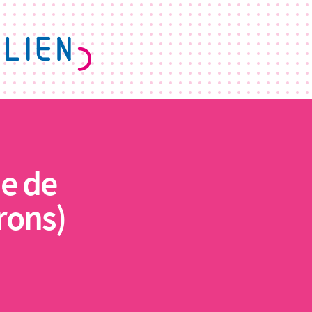
e de
rons)