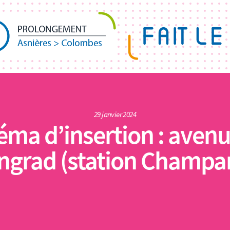
29 janvier 2024
éma d’insertion : avenu
ingrad (station Champa