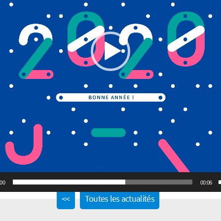
:00
00:06
Previous
<<
Toutes les actualités
post: