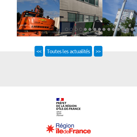
Previous
Next
<<
Toutes les actualités
>>
post:
post: