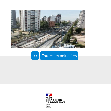
Previous
<<
Toutes les actualités
post: