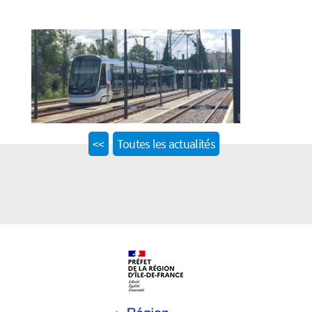
Previous
<<
Toutes les actualités
post: