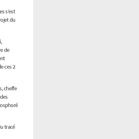
s s’est
ojet du
,
re de
ent
de ces 2
, cheffe
 des
phosphoré
du tracé