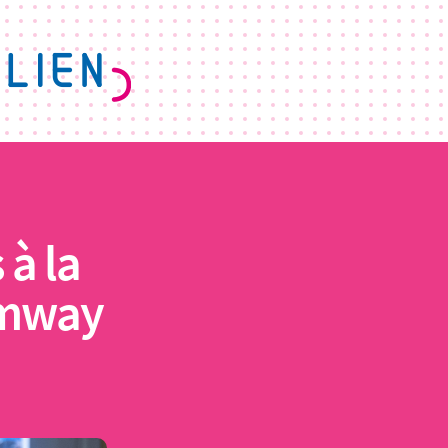
 à la
amway