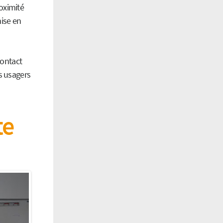
oximité
mise en
contact
s usagers
te