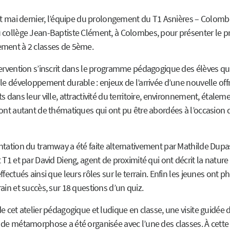
 et mai dernier, l’équipe du prolongement du T1 Asnières – Colombe
 collège Jean-Baptiste Clément, à Colombes, pour présenter le pr
ment à 2 classes de 5ème.
tervention s’inscrit dans le programme pédagogique des élèves qui
le développement durable : enjeux de l’arrivée d’une nouvelle off
s dans leur ville, attractivité du territoire, environnement, étalem
sont autant de thématiques qui ont pu être abordées à l’occasion 
ntation du tramway a été faite alternativement par Mathilde Dupas
 T1 et par David Dieng, agent de proximité qui ont décrit la nature
ffectués ainsi que leurs rôles sur le terrain. Enfin les jeunes ont 
ain et succès, sur 18 questions d’un quiz.
e cet atelier pédagogique et ludique en classe, une visite guidée 
 de métamorphose a été organisée avec l’une des classes. À cette