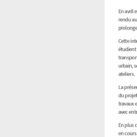
En avril
rendu au
prolonge
Cette in
étudient 
transport
urbain, 
ateliers.
La prése
du projet
travaux e
avec entr
En plus d
en cours