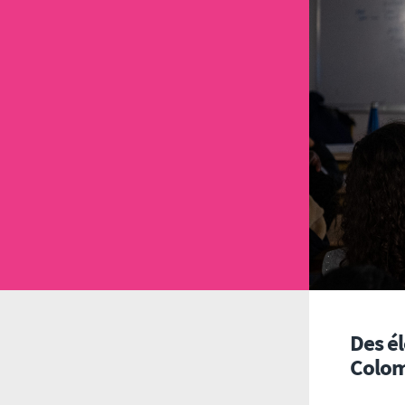
Des é
Colom