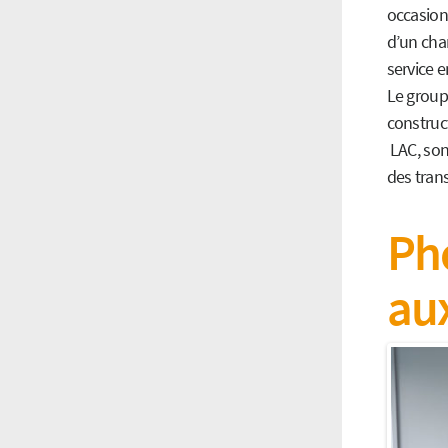
occasion
d’un cha
service e
Le group
construct
LAC, son
des tran
Pho
aux