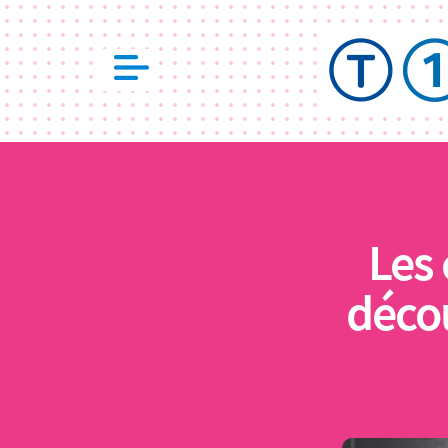
Les 
déco