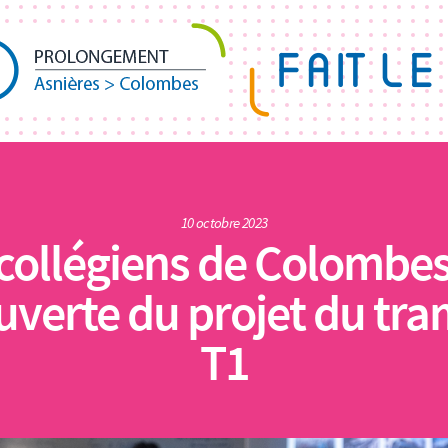
10 octobre 2023
collégiens de Colombes
uverte du projet du tr
T1