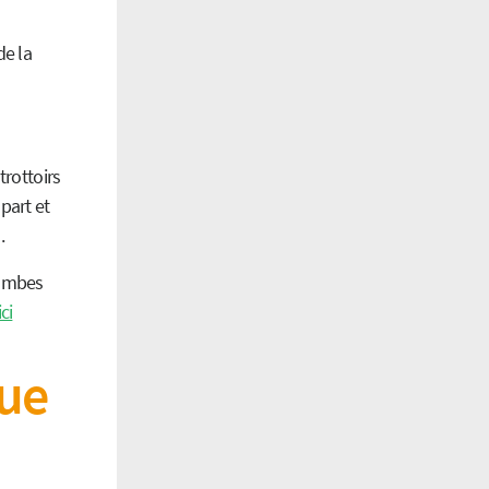
de la
trottoirs
part et
.
lombes
ci
nue