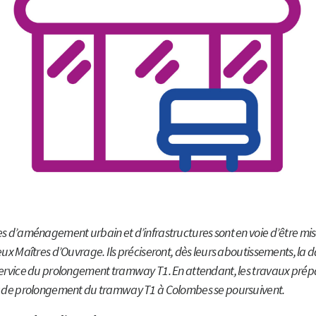
s d’aménagement urbain et d’infrastructures sont en voie d’être mis
eux Maîtres d’Ouvrage. Ils préciseront, dès leurs aboutissements, la 
ervice du prolongement tramway T1. En attendant, les travaux prép
t de prolongement du tramway T1 à Colombes se poursuivent.