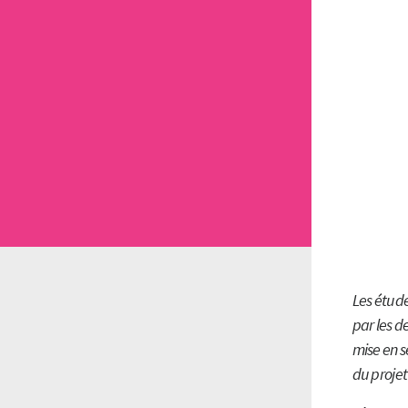
Les étude
par les d
mise en s
du proje