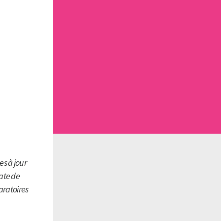
es à jour
date de
aratoires