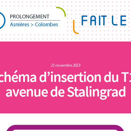
21 novembre 2023
chéma d’insertion du T1
avenue de Stalingrad