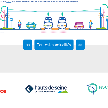
Previous
Next
<<
Toutes les actualités
>>
post:
post: