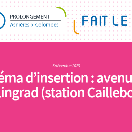
6 décembre 2023
éma d’insertion : avenu
lingrad (station Caillebo