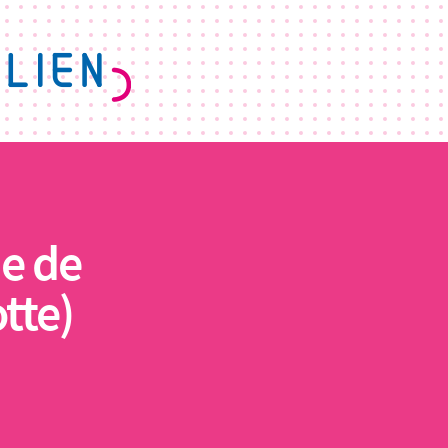
e de
tte)