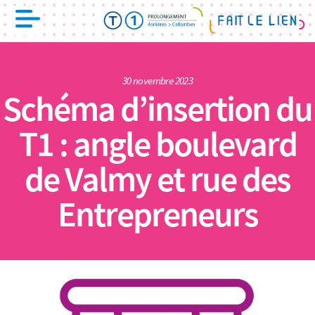
30 novembre 2023
Schéma d’insertion du
T1 : angle boulevard
de Valmy et rue des
Entrepreneurs