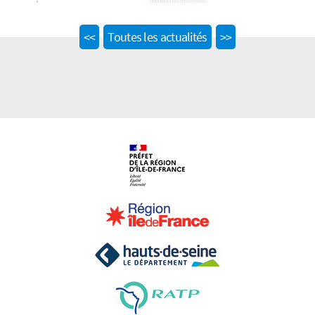
Previous
Next
<<
Toutes les actualités
>>
post:
post: