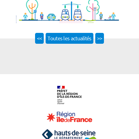
Previous
Next
<<
Toutes les actualités
>>
post:
post: