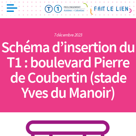
7 décembre 2023
Schéma d’insertion du
T1 : boulevard Pierre
de Coubertin (stade
Yves du Manoir)