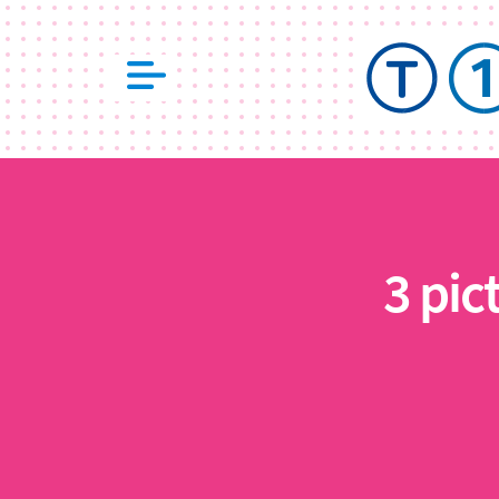
3 pic