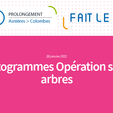
26 janvier 2021
togrammes Opération s
arbres