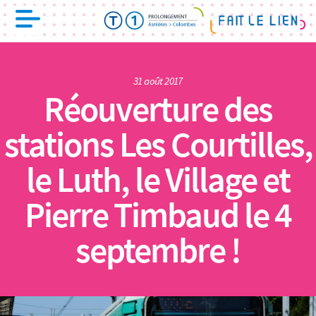
31 août 2017
Réouverture des
stations Les Courtilles,
le Luth, le Village et
Pierre Timbaud le 4
septembre !