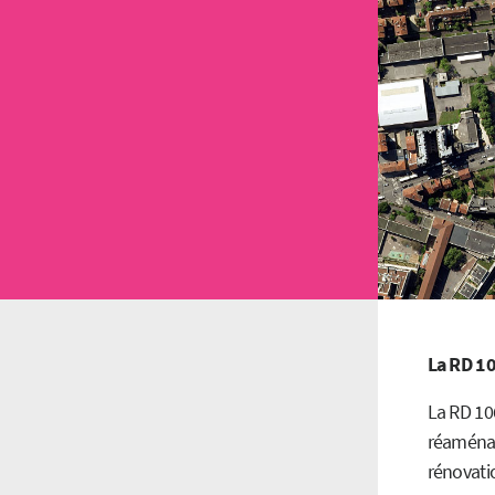
La RD 10
La RD 106
réaménagé
rénovati