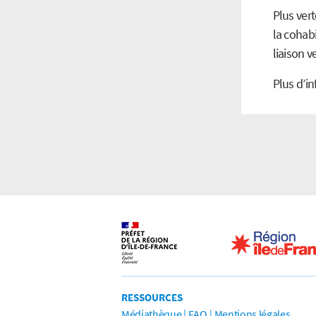
Plus vert
la cohabi
liaison v
Plus d’in
RESSOURCES
Médiathèque
FAQ
Mentions légales