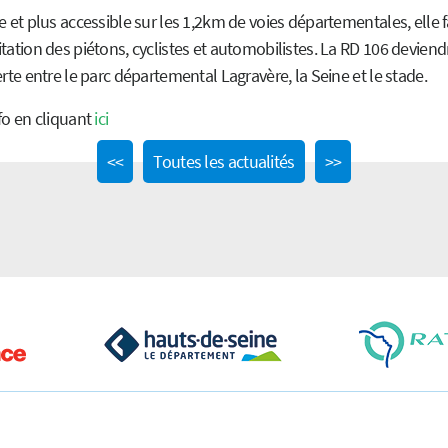
e et plus accessible sur les 1,2km de voies départementales, elle fa
tation des piétons, cyclistes et automobilistes. La RD 106 devien
erte entre le parc départemental Lagravère, la Seine et le stade.
fo en cliquant
ici
Previous
Next
<<
Toutes les actualités
>>
post:
post: