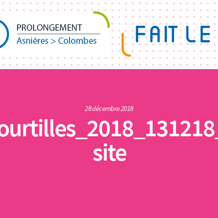
28 décembre 2018
ourtilles_2018_13121
site