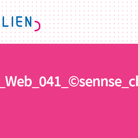
8_Web_041_©sennse_c