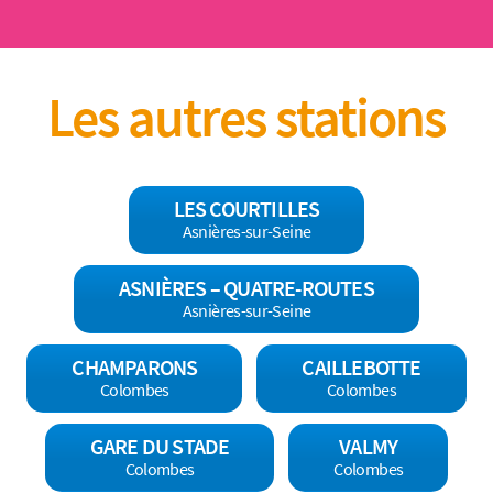
Les autres stations
LES COURTILLES
Asnières-sur-Seine
ASNIÈRES – QUATRE-ROUTES
Asnières-sur-Seine
CHAMPARONS
CAILLEBOTTE
Colombes
Colombes
GARE DU STADE
VALMY
Colombes
Colombes