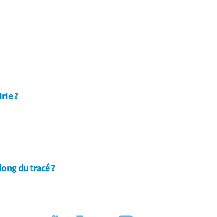
rie ?
long du tracé ?