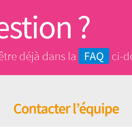
stion ?
être déjà dans la
FAQ
ci-d
Contacter l’équipe