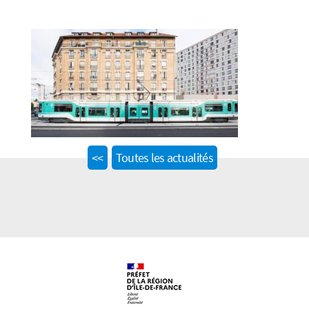
Previous
<<
Toutes les actualités
post: