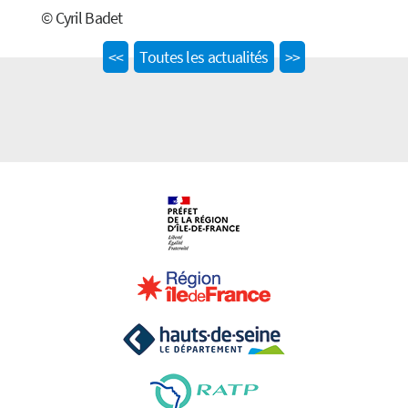
© Cyril Badet
Previous
Next
<<
Toutes les actualités
>>
post:
post: