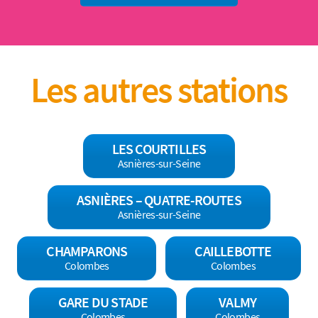
Les autres stations
LES COURTILLES
Asnières-sur-Seine
ASNIÈRES – QUATRE-ROUTES
Asnières-sur-Seine
CHAMPARONS
CAILLEBOTTE
Colombes
Colombes
GARE DU STADE
VALMY
Colombes
Colombes